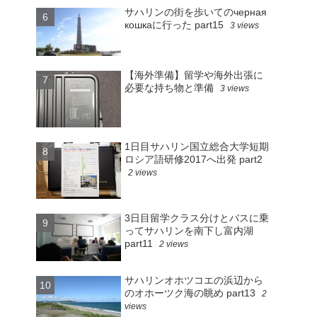
サハリンの街を歩いてのчерная
кошкаに行った part15
3 views
【海外準備】留学や海外出張に
必要な持ち物と準備
3 views
1日目サハリン国立総合大学短期
ロシア語研修2017へ出発 part2
2 views
3日目留学クラス分けとバスに乗
ってサハリンを南下し富内湖
part11
2 views
サハリンオホツコエの浜辺から
のオホーツク海の眺め part13
2
views