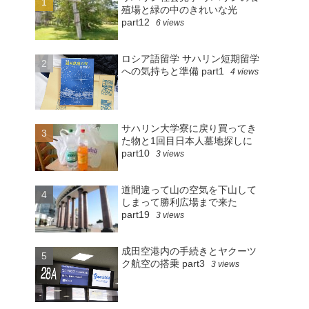
殖場と緑の中のきれいな光
part12
6 views
ロシア語留学 サハリン短期留学
への気持ちと準備 part1
4 views
サハリン大学寮に戻り買ってき
た物と1回目日本人墓地探しに
part10
3 views
道間違って山の空気を下山して
しまって勝利広場まで来た
part19
3 views
成田空港内の手続きとヤクーツ
ク航空の搭乗 part3
3 views