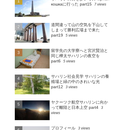
кошкаに行った part15
7 views
道間違って山の空気を下山して
しまって勝利広場まで来た
part19
5 views
留学先の大学寮へと宮沢賢治と
同じ樺太サハリンの夜空を
part6
5 views
サハリン社会見学 サハリンの養
殖場と緑の中のきれいな光
part12
3 views
ヤクーツク航空サハリンに向か
って離陸と日本上空 part4
3
views
プロフィール
3 views