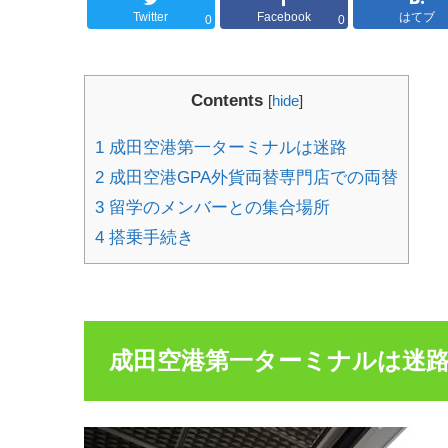
Twitter
Facebook
はてブ
0
0
Contents
[
hide
]
1
成田空港第一ターミナルは迷路
2
成田空港GPA外貨両替専門店での両替
3
留学のメンバーとの集合場所
4
搭乗手続き
成田空港第一ターミナルは迷