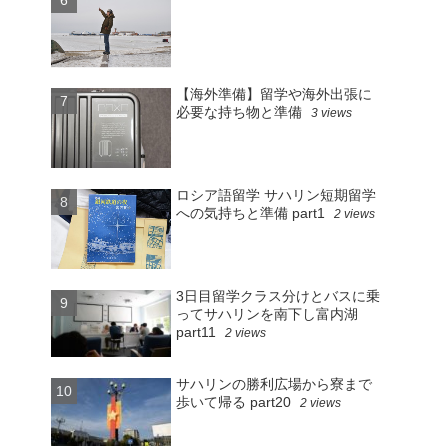
【海外準備】留学や海外出張に
必要な持ち物と準備
3 views
ロシア語留学 サハリン短期留学
への気持ちと準備 part1
2 views
3日目留学クラス分けとバスに乗
ってサハリンを南下し富内湖
part11
2 views
サハリンの勝利広場から寮まで
歩いて帰る part20
2 views