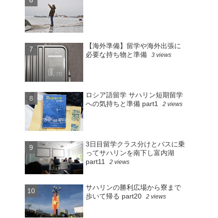
【海外準備】留学や海外出張に
必要な持ち物と準備
3 views
ロシア語留学 サハリン短期留学
への気持ちと準備 part1
2 views
3日目留学クラス分けとバスに乗
ってサハリンを南下し富内湖
part11
2 views
サハリンの勝利広場から寮まで
歩いて帰る part20
2 views