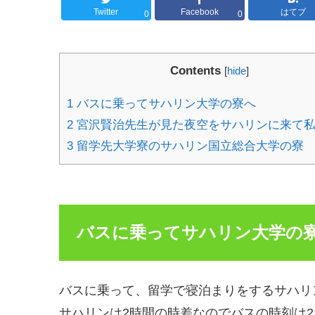
Twitter
Facebook
はてブ
0
0
Contents
[
hide
]
1
バスに乗ってサハリン大学の寮へ
2
宮沢賢治先生が見た夜空をサハリンに来て
3
留学先大学寮のサハリン国立総合大学の寮
バスに乗ってサハリン大学の
バスに乗って、留学で寝泊まりをするサハリ
サハリンは2時間の時差なのでバスの時刻は2