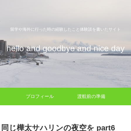
留学や海外に行った時の経験したこと体験談を書いたサイト
hello and goodbye and nice day
プロフィール
渡航前の準備
じ樺太サハリンの夜空を part6