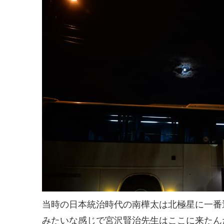
当時の日本統治時代の南樺太は北極星に一番
みたいな感じで宮沢賢治先生はここに来たん