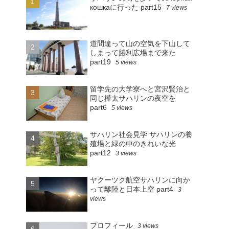
кошкаに行った part15
7 views
道間違って山の空気を下山して
しまって勝利広場まで来た
part19
5 views
留学先の大学寮へと宮沢賢治と
同じ樺太サハリンの夜空を
part6
5 views
サハリン社会見学 サハリンの養
殖場と緑の中のきれいな光
part12
3 views
ヤクーツク航空サハリンに向か
って離陸と日本上空 part4
3
views
プロフィール
3 views