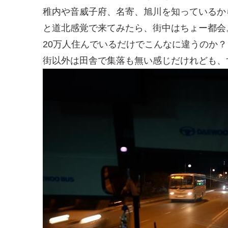
稚内や音威子府、名寄、旭川を知っているか
と道北感覚で来てみたら、街中はちょー都会
20万人住んでいるだけでこんなに違うのか？
街以外は田舎で集落も無い感じだけれども、